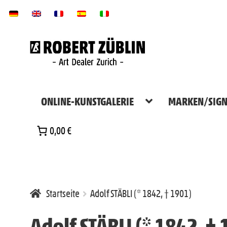
Zur
Zum
Navigation
Inhalt
springen
springen
ONLINE-KUNSTGALERIE
MARKEN/SIGN
0,00 €
Startseite
Adolf STÄBLI (* 1842, † 1901)
Adolf STÄBLI (* 1842, †