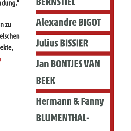
BERNSTIEL
indung.”
Alexandre BIGOT
en zu
welschen
Julius BISSIER
ekte,
n
Jan BONTJES VAN
BEEK
Hermann & Fanny
BLUMENTHAL-