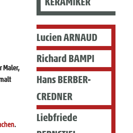
KERAMIKER
Lucien ARNAUD
Richard BAMPI
r Maler,
Hans BERBER-
malt
CREDNER
Liebfriede
achen
.