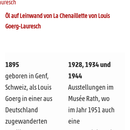
e
Öl auf Leinwand von La Chenaillette von Louis
n
Goerg-Lauresch
1895
1928, 1934 und
geboren in Genf,
1944
Schweiz, als Louis
Ausstellungen im
Goerg in einer aus
Musée Rath, wo
Deutschland
im Jahr 1951 auch
zugewanderten
eine