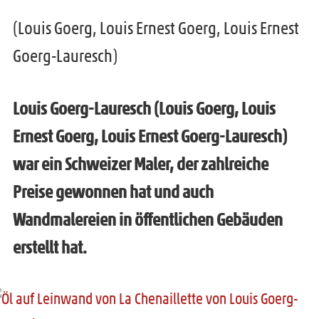
INFO
m
ü
n
(Louis Goerg, Louis Ernest Goerg, Louis Ernest
e
ö
t
Goerg-Lauresch)
n
f
e
ü
f
r
ö
Louis Goerg-Lauresch (Louis Goerg, Louis
n
m
f
Ernest Goerg, Louis Ernest Goerg-Lauresch)
e
e
f
war ein Schweizer Maler, der zahlreiche
n
n
n
Preise gewonnen hat und auch
ü
e
Wandmalereien in öffentlichen Gebäuden
ö
n
erstellt hat.
f
f
n