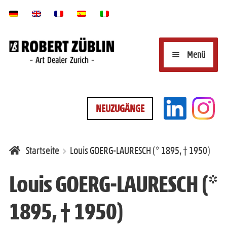
Zur
Zum
Menü
Navigation
Inhalt
springen
springen
U
ONLINE-KUNSTGALERIE
NEUZUGÄNGE
n
t
U
MARKEN/SIGNATUREN
e
Startseite
Louis GOERG-LAURESCH (* 1895, † 1950)
n
r
t
Louis GOERG-LAURESCH (*
KINTSUGI-REPARATUR
m
e
1895, † 1950)
e
r
n
U