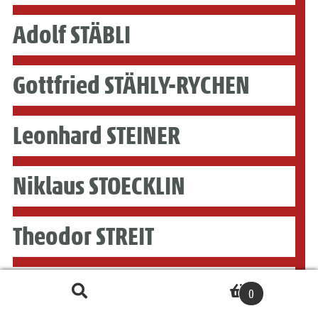
Adolf STÄBLI
Gottfried STÄHLY-RYCHEN
Leonhard STEINER
Niklaus STOECKLIN
Theodor STREIT
Geneviève TERVER-NOËL
Suche
S
0
nach:
u