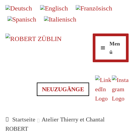
Zur
Zum
Men
Navigation
Inhalt
ü
springen
springen
ONLINE-KUNSTGALERIE
NEUZUGÄNGE
MARKEN/SIGNATUREN
Startseite
Atelier Thierry et Chantal
ROBERT
KINTSUGI-REPARATUR 🇨🇭