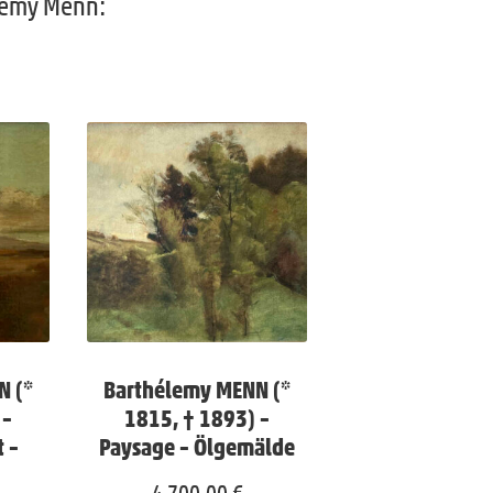
lemy Menn:
N (*
Barthélemy MENN (*
 –
1815, † 1893) –
t –
Paysage – Ölgemälde