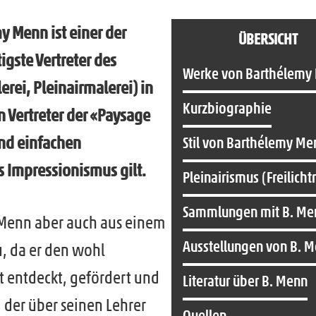
 Menn ist einer der
ÜBERSICHT
igste Vertreter des
Werke von Barthélemy
erei, Pleinairmalerei) in
Kurzbiographie
n Vertreter der «Paysage
und einfachen
Stil von Barthélemy Me
s Impressionismus gilt.
Pleinairismus (Freilicht
Sammlungen mit B. Me
 Menn aber auch aus einem
Ausstellungen von B. 
, da er den wohl
 entdeckt, gefördert und
Literatur über B. Menn
 der über seinen Lehrer
Quellen