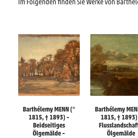
Im Folgenden finden Sie Werke von Barthé
Barthélemy MENN (*
Barthélemy MEN
1815, † 1893) –
1815, † 1893)
Beidseitiges
Flusslandschaf
Ölgemälde –
Ölgemälde