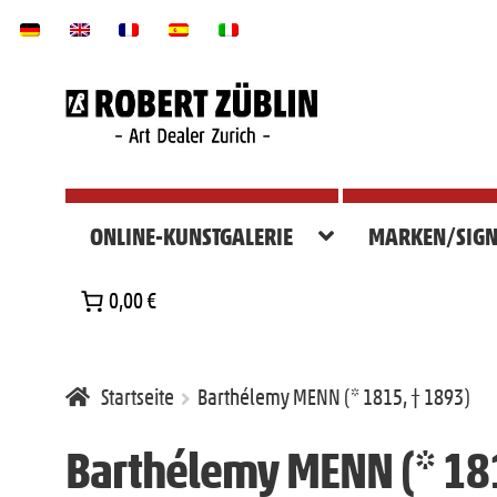
Zur
Zum
Navigation
Inhalt
springen
springen
ONLINE-KUNSTGALERIE
MARKEN/SIGN
0,00 €
Startseite
Barthélemy MENN (* 1815, † 1893)
Barthélemy MENN (* 181