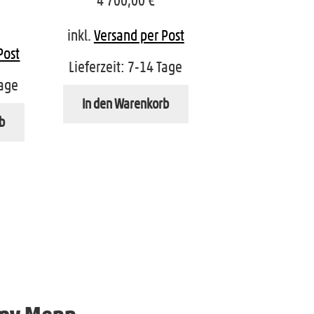
4 700,00
€
inkl.
Versand per Post
Post
Lieferzeit:
7-14 Tage
age
In den Warenkorb
b