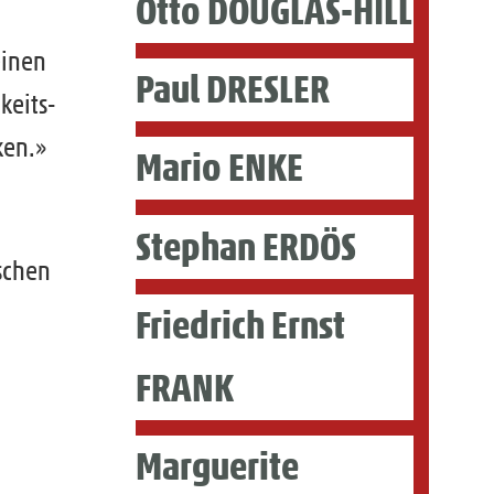
Otto DOUGLAS-HILL
einen
Paul DRESLER
keits-
ken.»
Mario ENKE
Stephan ERDÖS
ischen
Friedrich Ernst
FRANK
Marguerite