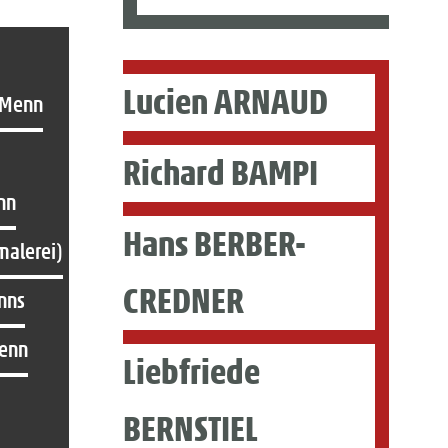
Lucien ARNAUD
 Menn
Richard BAMPI
nn
Hans BERBER-
malerei)
CREDNER
nns
Menn
Liebfriede
BERNSTIEL