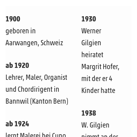
INFO
m
ü
n
e
1900
1930
ö
t
n
geboren in
Werner
f
e
ü
f
Aarwangen, Schweiz
Gilgien
r
ö
n
heiratet
m
f
e
ab 1920
e
Margrit Hofer,
f
n
Lehrer, Maler, Organist
n
mit der er 4
n
ü
und Chordirigent in
Kinder hatte
e
ö
Bannwil (Kanton Bern)
n
f
1938
f
ab 1924
W. Gilgien
n
lernt Malerei bei Cuno
nimmt an der