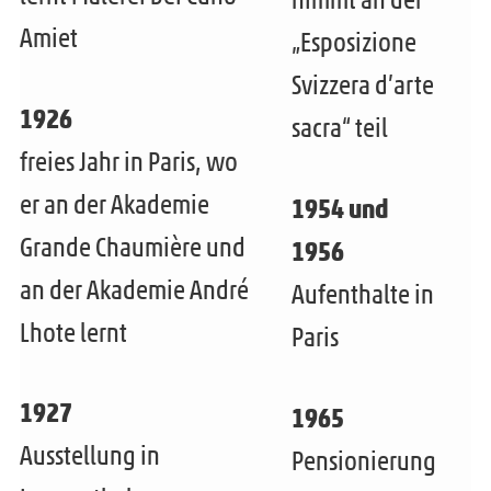
e
Amiet
„Esposizione
n
Svizzera d’arte
1926
sacra“ teil
freies Jahr in Paris, wo
er an der Akademie
1954 und
Grande Chaumière und
1956
an der Akademie André
Aufenthalte in
Lhote lernt
Paris
1927
1965
Ausstellung in
Pensionierung