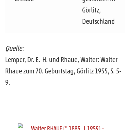
e
Görlitz,
n
Deutschland
Quelle:
Lemper, Dr. E.-H. und Rhaue, Walter: Walter
Rhaue zum 70. Geburtstag, Görlitz 1955, S. 5-
9.