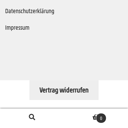
Datenschutzerklärung
Impressum
Vertrag widerrufen
Suche
S
0
nach:
u