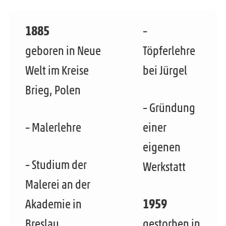
INFO
m
ü
n
e
1885
–
ö
t
n
geboren in Neue
Töpferlehre
f
e
ü
f
Welt im Kreise
bei Jürgel
r
ö
n
Brieg, Polen
m
f
e
– Gründung
e
f
n
– Malerlehre
einer
n
n
ü
eigenen
e
ö
– Studium der
Werkstatt
n
f
Malerei an der
f
Akademie in
1959
n
Breslau
gestorben in