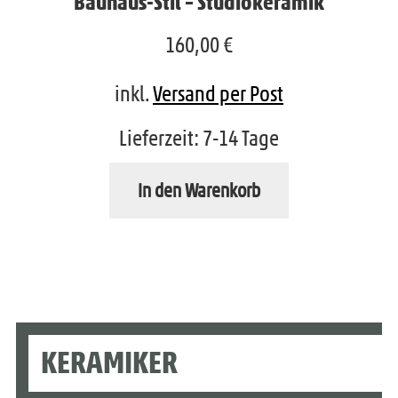
Bauhaus-Stil – Studiokeramik
e
160,00
€
n
inkl.
Versand per Post
Lieferzeit:
7-14 Tage
In den Warenkorb
KERAMIKER