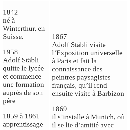
1842
né à
Winterthur, en
Suisse.
1867
Adolf Stäbli visite
1958
l’Exposition universelle
Adolf Stäbli
à Paris et fait la
quitte le lycée
connaissance des
et commence
peintres paysagistes
une formation
français, qu’il rend
auprès de son
ensuite visite à Barbizon
père
1869
1859 à 1861
il s’installe à Munich, où
apprentissage
il se lie d’amitié avec