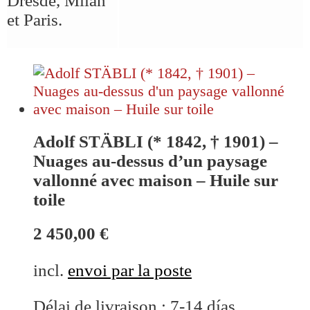
Dresde, Milan
et Paris.
Adolf STÄBLI (* 1842, † 1901) –
Nuages au-dessus d’un paysage
vallonné avec maison – Huile sur
toile
2 450,00
€
incl.
envoi par la poste
Délai de livraison :
7-14 días