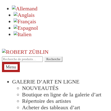
Aller
Aller
à
au
Recherche
Recherche
la
contenu
pour :
Menu
navigation
GALERIE D’ART EN LIGNE
NOUVEAUTÉS
Boutique en ligne de la galerie d’art
Répertoire des artistes
Acheter des tableaux d’art