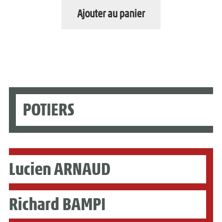
n
Ajouter au panier
f
a
n
t
POTIERS
Lucien ARNAUD
Richard BAMPI