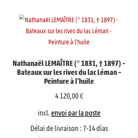
INFO
r
m
u
l
e
v
e
n
r
m
u
i
e
e
r
n
Nathanaël LEMAÎTRE (* 1831, † 1897) –
n
l
u
Bateaux sur les rives du lac Léman –
f
e
e
Peinture à l’huile
a
m
n
4 120,00
€
n
e
f
t
n
incl.
envoi par la poste
a
u
n
Délai de livraison :
7-14 días
e
t