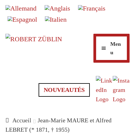
Aller
Aller
Men
à
au
u
la
contenu
navigation
GALERIE D’ART EN LIGNE
NOUVEAUTÉS
MARQUES/SIGNATURES
Accueil
Jean-Marie MAURE et Alfred
LEBRET (* 1871, † 1955)
KINTSUGI RÉPARATION 🇨🇭