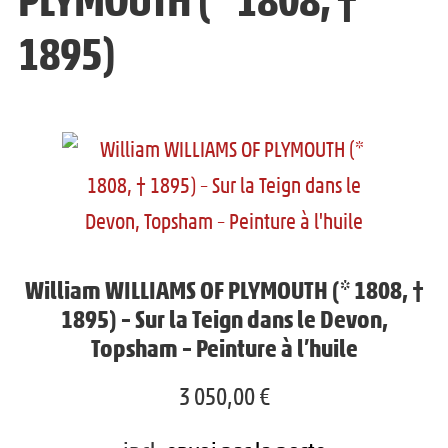
INFO
r
m
u
1895)
l
e
v
e
n
r
m
u
i
e
e
r
n
n
l
u
f
e
e
a
m
William WILLIAMS OF PLYMOUTH (* 1808, †
n
n
1895) – Sur la Teign dans le Devon,
e
f
Topsham – Peinture à l’huile
t
n
a
3 050,00
€
u
n
e
t