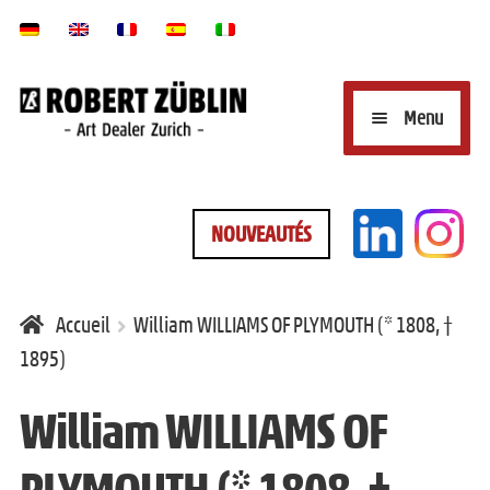
Aller
Aller
Menu
à
au
la
contenu
O
GALERIE D’ART EN LIGNE
navigation
NOUVEAUTÉS
u
v
O
MARQUES/SIGNATURES
r
Accueil
William WILLIAMS OF PLYMOUTH (* 1808, †
u
1895)
i
v
KINTSUGI RÉPARATION
r
William WILLIAMS OF
r
l
i
PLYMOUTH (* 1808, †
e
O