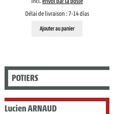
incl.
envoi par la poste
n
Délai de livraison :
7-14 días
f
a
Ajouter au panier
n
t
POTIERS
Lucien ARNAUD