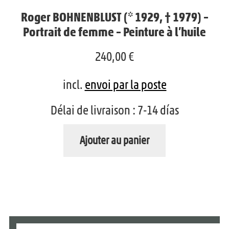
n
Roger BOHNENBLUST (* 1929, † 1979) –
f
Portrait de femme – Peinture à l’huile
a
240,00
€
n
t
incl.
envoi par la poste
Délai de livraison :
7-14 días
Ajouter au panier