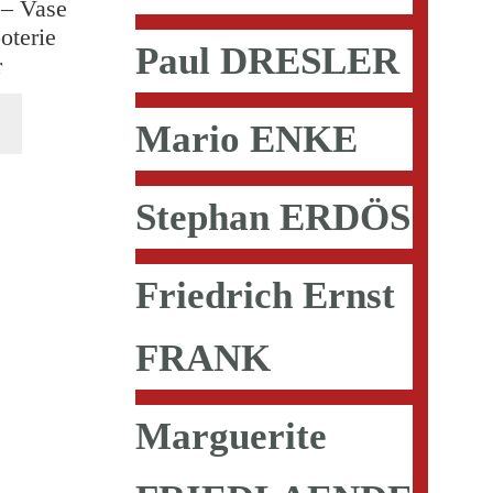
 – Vase
oterie
Paul DRESLER
r
Mario ENKE
Stephan ERDÖS
Friedrich Ernst
FRANK
Marguerite