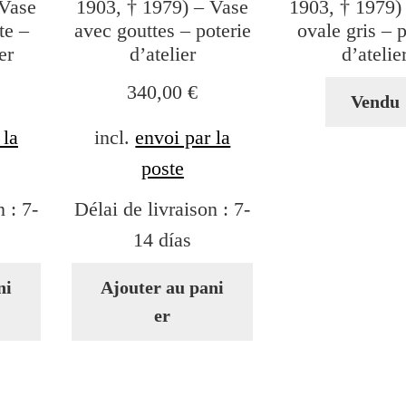
 Vase
1903, † 1979) – Vase
1903, † 1979)
te –
avec gouttes – poterie
ovale gris – p
er
d’atelier
d’atelie
340,00
€
Vendu
 la
incl.
envoi par la
poste
n :
7-
Délai de livraison :
7-
14 días
ni
Ajouter au pani
er