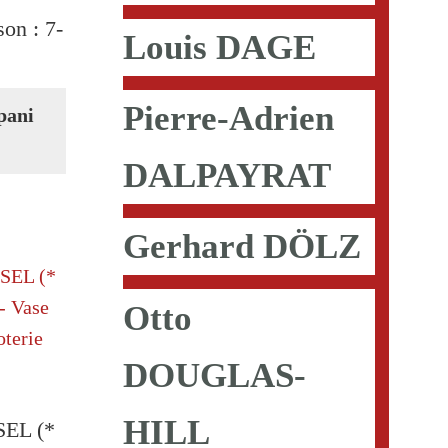
ison :
7-
Louis DAGE
Pierre-Adrien
pani
DALPAYRAT
Gerhard DÖLZ
Otto
DOUGLAS-
HILL
SEL (*