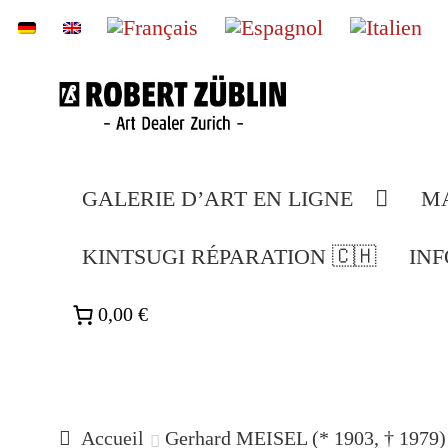
Aller
Aller
à
au
la
contenu
GALERIE D’ART EN LIGNE
M
navigation
KINTSUGI RÉPARATION 🇨🇭
INF
0,00 €
Accueil
Gerhard MEISEL (* 1903, † 1979)