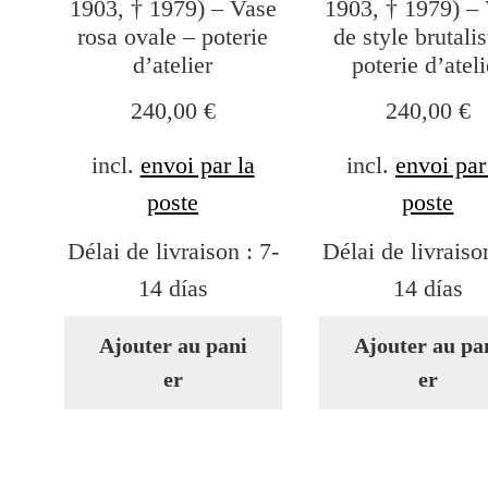
1903, † 1979) – Vase
1903, † 1979) –
rosa ovale – poterie
de style brutalis
d’atelier
poterie d’ateli
240,00
€
240,00
€
incl.
envoi par la
incl.
envoi par
poste
poste
Délai de livraison :
7-
Délai de livraiso
14 días
14 días
Ajouter au pani
Ajouter au pa
er
er