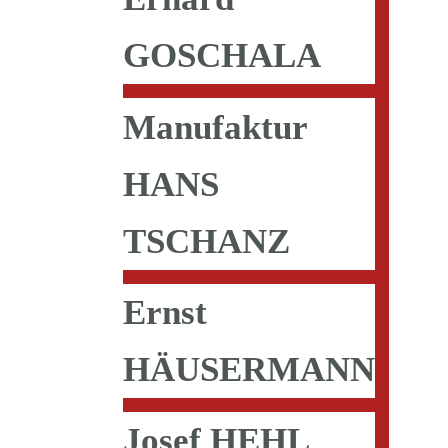
GOSCHALA
Manufaktur
HANS
TSCHANZ
Ernst
HÄUSERMANN
Josef HEHL