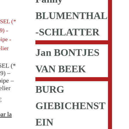
BLUMENTHAL
-SCHLATTER
Jan BONTJES
SEL (*
VAN BEEK
9) –
pipe –
BURG
elier
€
GIEBICHENST
ar la
EIN