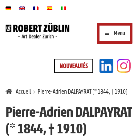
Aller
Aller
Menu
à
au
la
contenu
O
GALERIE D’ART EN LIGNE
navigation
NOUVEAUTÉS
u
v
O
MARQUES/SIGNATURES
r
Accueil
Pierre-Adrien DALPAYRAT (* 1844, † 1910)
u
i
v
Pierre-Adrien DALPAYRAT
KINTSUGI RÉPARATION
r
r
(* 1844, † 1910)
l
i
e
O