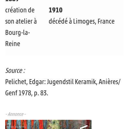
n
création de
1910
f
son atelier à
décédé à Limoges, France
a
Bourg-la-
n
Reine
t
Source :
Pelichet, Edgar: Jugendstil Keramik, Anières/
Genf 1978, p. 83.
– Annonce –