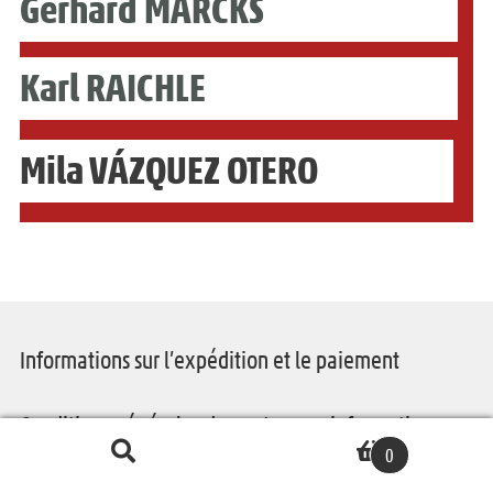
Gerhard MARCKS
Karl RAICHLE
Mila VÁZQUEZ OTERO
Informations sur l’expédition et le paiement
Conditions générales de vente avec informations
Recherche
R
0
clients
pour :
e