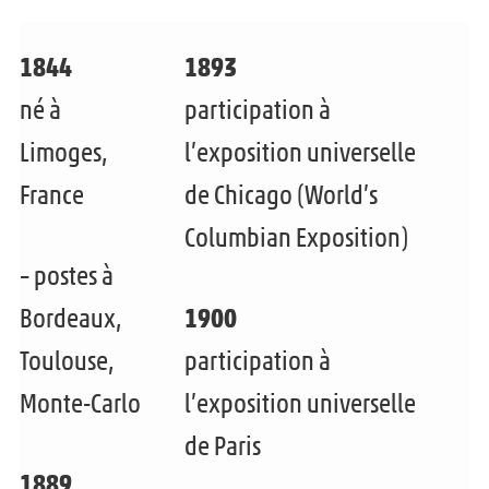
INFO
r
m
u
l
1844
1893
e
v
e
né à
participation à
n
r
m
u
Limoges,
l’exposition universelle
i
e
e
France
de Chicago (World’s
r
n
n
l
Columbian Exposition)
u
f
– postes à
e
e
a
m
Bordeaux,
1900
n
n
e
Toulouse,
participation à
f
t
n
a
Monte-Carlo
l’exposition universelle
u
n
de Paris
e
t
1889