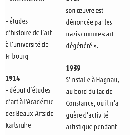
n
son œuvre est
f
– études
dénoncée par les
a
d’histoire de l’art
nazis comme « art
n
à l’université de
dégénéré ».
t
Fribourg
1939
1914
S’installe à Hagnau,
– début d’études
au bord du lac de
d’art à l’Académie
Constance, où il n’a
des Beaux-Arts de
guère d’activité
Karlsruhe
artistique pendant