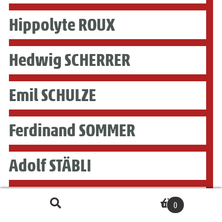
Hippolyte ROUX
Hedwig SCHERRER
Emil SCHULZE
Ferdinand SOMMER
Adolf STÄBLI
Gottfried STÄHLY-RYCHEN
Recherche
R
0
pour :
e