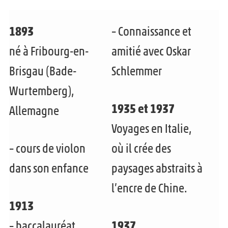
INFO
r
m
u
l
1893
– Connaissance et
e
v
e
né à Fribourg-en-
amitié avec Oskar
n
r
m
u
Brisgau (Bade-
Schlemmer
i
e
e
Wurtemberg),
r
n
n
1935 et 1937
l
Allemagne
u
f
Voyages en Italie,
e
e
a
m
– cours de violon
où il crée des
n
n
e
dans son enfance
paysages abstraits à
f
t
n
a
l’encre de Chine.
u
n
1913
e
t
– baccalauréat
1937